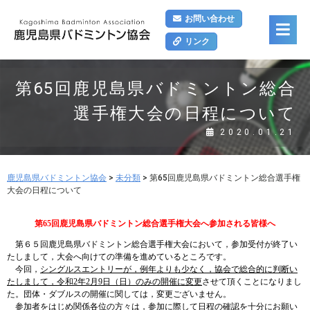
お問い合わせ
リンク
第65回鹿児島県バドミントン総合
選手権大会の日程について
2020.01.21
鹿児島県バドミントン協会
>
未分類
>
第65回鹿児島県バドミントン総合選手権
大会の日程について
第
65
回鹿児島県バドミントン総合選手権大会へ参加される皆様へ
第６５回鹿児島県バドミントン総合選手権大会において
，参加受付が終了い
たしまして，大会へ向けての準備を進めているところです。
今回，
シングルスエントリーが，例年よりも少なく，協会で総合的に判断い
たしまして，令和
2
年
2
月
9
日（日）のみの開催に変更
させて頂くことになりまし
た。団体・ダブルスの開催に関しては，変更ございません。
参加者をはじめ関係各位の方々は，参加に際して日程の確認を十分にお願い