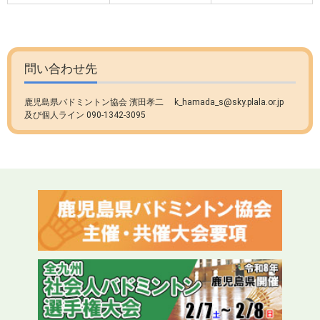
問い合わせ先
鹿児島県バドミントン協会 濱田孝二 k_hamada_s@sky.plala.or.jp
及び個人ライン 090-1342-3095