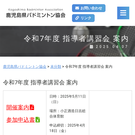
お問い合わせ
リンク
令和7年度 指導者講習会 案内
2025.04.07
鹿児島県バドミントン協会
>
未分類
>
令和7年度 指導者講習会 案内
令和7年度 指導者講習会 案内
日時：2025年5月11日
（日）
開催案内
場所：小正酒造日吉総
合体育館
参加申込書
申込締切：2025年4月
18日（金）