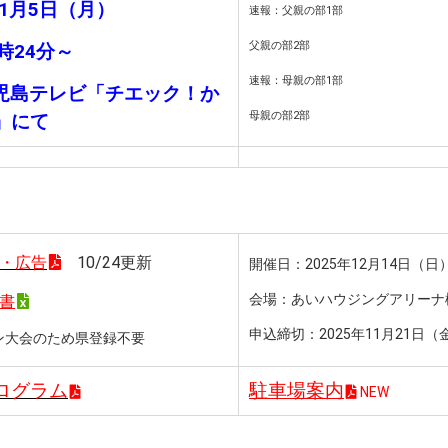
年1月5日（月）
速報：父親の部1部
父親の部2部
時24分～
速報：母親の部1部
鹿児島テレビ「チエック！か
母親の部2部
」にて
・広告
10/24更新
開催日：2025年12月14日（日
会場：あいハウジングアリーナ
書
申込締切：2025年11月21日（
ン大会のため県登録不要
ログラム
駐車場案内
NEW