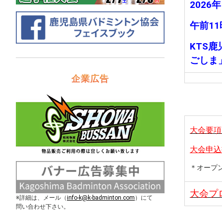
2026
午前11
KTS
ごしま
企業広告
大会要項
大会申込
＊オープ
大会プ
※詳細は、メール（
info-k@k-badminton.com
）にて
問い合わせ下さい。