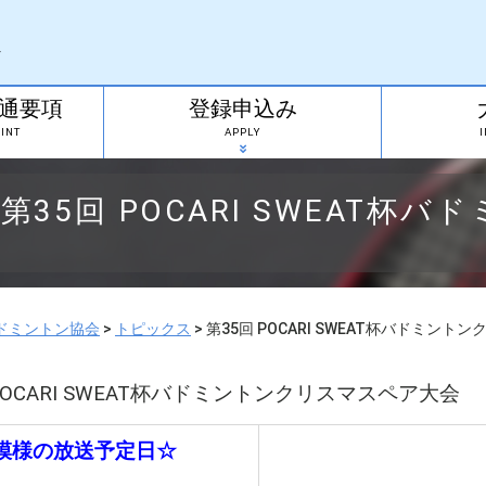
通要項
登録申込み
INT
APPLY
第35回 POCARI SWEAT
ドミントン協会
>
トピックス
>
第35回 POCARI SWEAT杯バドミン
POCARI SWEAT杯バドミントンクリスマスペア大会
模様の放送予定日☆