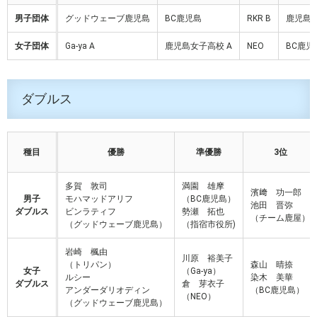
男子団体
グッドウェーブ鹿児島
BC鹿児島
RKR B
鹿児島商
女子団体
Ga-ya A
鹿児島女子高校 A
NEO
BC鹿児
ダブルス
種目
優勝
準優勝
3位
多賀 敦司
満園 雄摩
濱﨑 功一郎
男子
モハマッドアリフ
（BC鹿児島）
池田 晋弥
ダブルス
ビンラティフ
勢瀬 拓也
（チーム鹿屋）
（グッドウェーブ鹿児島）
（指宿市役所)
岩崎 楓由
川原 裕美子
（トリパン）
森山 晴捺
女子
（Ga-ya）
ルシー
染木 美華
ダブルス
倉 芽衣子
アンダーダリオディン
（BC鹿児島）
（NEO）
（グッドウェーブ鹿児島）