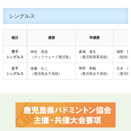
シングルス
種目
優勝
準優勝
男子
神谷 真吾
廣瀬 泰生
瀬勢 拓
シングルス
（グッドウェーブ鹿児島）
（鹿児島商業高校）
（指宿市
女子
後藤 わこ
青野 希帆
又木 若
シングルス
（鹿児島女子高校）
（鹿児島女子高校）
（鹿児島