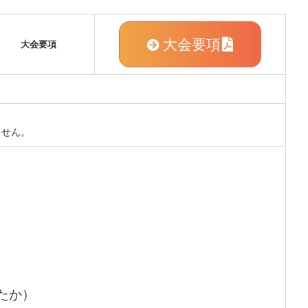
大会要項
大会要項
ません。
たか）