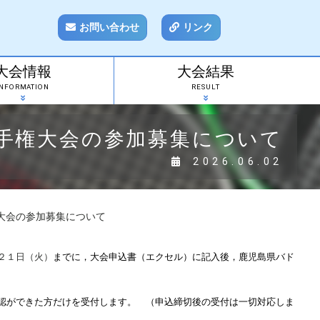
お問い合わせ
リンク
大会情報
大会結果
INFORMATION
RESULT
手権大会の参加募集について
2026.06.02
大会の参加募集について
２１
日
（火）
までに，大会申込書（エクセル）に記入後，鹿児島県バド
認ができた方だけを受付します。 （申込締切後の受付は一切対応しま