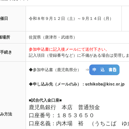
催日
令和８年９月１２日（土）～９月１４日（月）
催場所
佐賀県（唐津市・武雄市）
参加申込書に記入後メールにて送付下さい。
手続き
記入項目（登録番号など）に不備がある場合は受理し
◆参加申込書（鹿児島県分） ⇒
申 込 書
◆
申し込み先（メールのみ）
：uchikoba@kisc.or.jp
■
試合代入金口座■
鹿児島銀行 本店 普通預金
み方法
口座番号：１８５３６５０
口座名義：内木場 裕 （うちこば ゆ