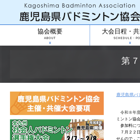
協会概要
大会日程・共
ABOUT
SCHEDULE・PO
第
鹿児島県バ
令和８年度
ミントン協
参加料につ
７月２２日
せんので，