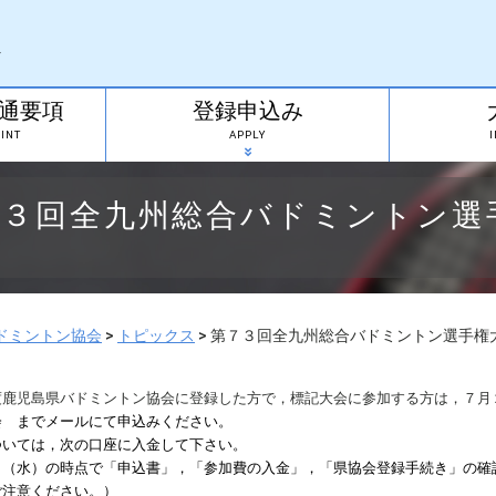
通要項
登録申込み
INT
APPLY
７３回全九州総合バドミントン選
ドミントン協会
>
トピックス
>
第７３回全九州総合バドミントン選手権
鹿児島県バドミントン協会に登録した方で，標記大会に参加する方は，７月
会 までメールにて申込みください。
いては，次の口座に入金して下さい。
（水）の時点で「申込書」，「参加費の入金」，「県協会登録手続き」の確
ご注意ください。）