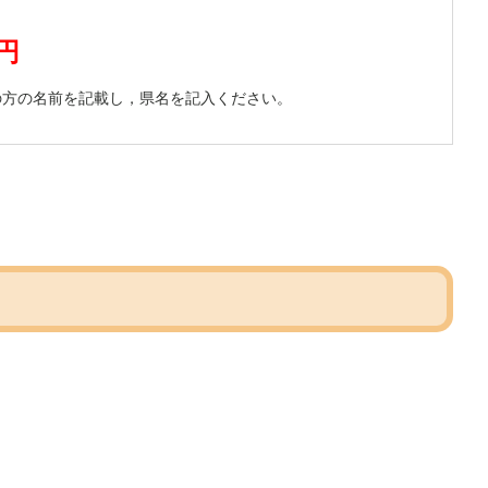
円
方の名前を記載し，県名を記入ください。
い。