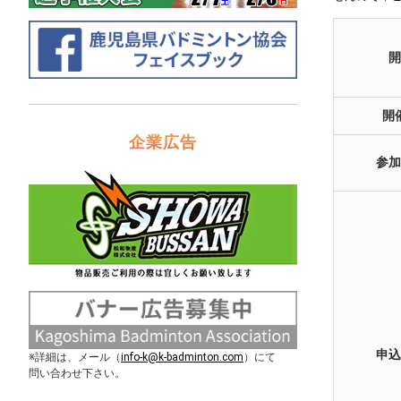
開
開
企業広告
参加
申込
※詳細は、メール（
info-k@k-badminton.com
）にて
問い合わせ下さい。