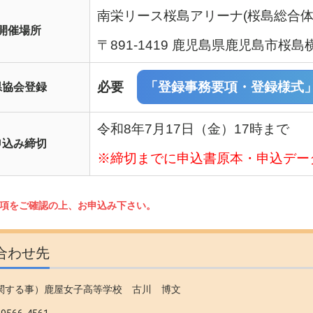
南栄リース桜島アリーナ(桜島総合体
開催場所
〒891-1419 鹿児島県鹿児島市桜島横
必要
「登録事務要項・登録様式
県協会登録
令和8年7月17日（金）17時まで
申込み締切
※締切までに申込書原本・申込デー
項をご確認の上、お申込み下さい。
合わせ先
関する事）鹿屋女子高等学校 古川 博文