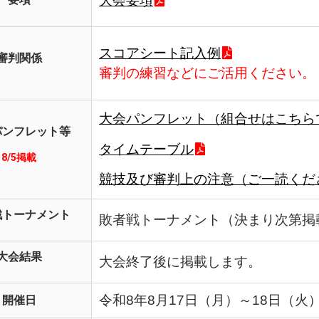
大会要項
スコアシート記入例
審判関係
審判の練習などにご活用ください。
大会パンフレット（組合せはこちら
パンフレット等
タイムテーブル
8/5掲載
競技及び審判上の注意（ご一読くだ
戦トーナメント
敗者戦トーナメント（決まり次第掲
大会結果
大会終了後に掲載します。
令和8年8月17日（月）～18日（火
開催日