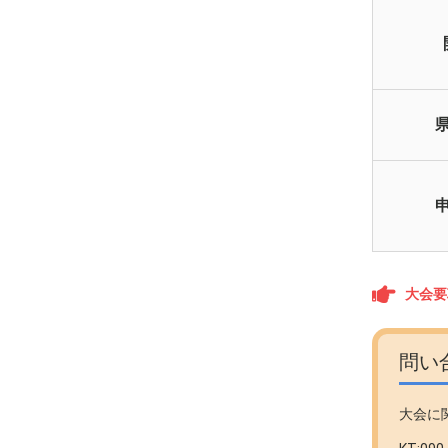
大会要
問い
大会に