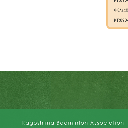
KT:090
申込に
KT:090