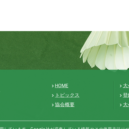
HOME
大
トピックス
登
協会概要
大
icsを利用しています。Google社が収集している情報やその使用方法に