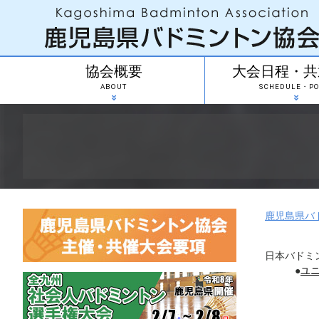
協会概要
大会日程・共
ABOUT
SCHEDULE・PO
鹿児島県バ
日本バドミ
●
ユ