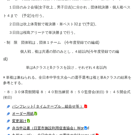
１日目のみ２会場(女子吹上，男子日吉)に分かれ，団体戦決勝・個人複ベス
ト４まで (予定)を行う。
２日目は吹上体育館で複決勝・単ベスト32まで(予定)。
３日目は桜島アリーナで単決勝まで行う。
・制 限 団体戦は，団体１チーム (今年度登録での編成)
個人戦，複は共通の部のみとし，４組以内(今年度登録での編
成)
単はAクラスとBクラスを設け，それぞれ４名以内
※ 単複は兼ねられる。全日本中学生大会への選手選考は複と単Aクラスの結果を
参考とする。
・８：３０体育館開場 ８：４０割当練習 ８：５０監督会
９：４５開会式
(初日)
(初日)
パンフレット( タイムテーブル，組合せ等 ）
オーダー用紙
変更届け
弁当申込書（日置市施設利用促進協会）Wor
d