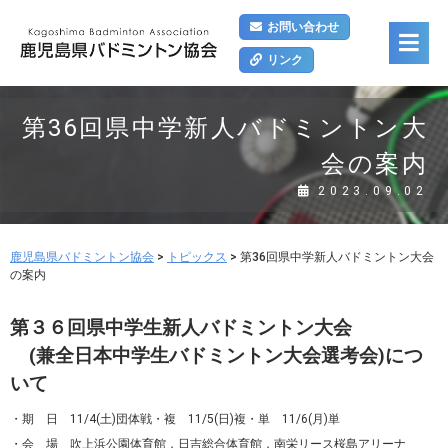
お問い合わせ
リンク
第36回県中学新人バドミントン大
会の案内
2023.09.02
鹿児島県バドミントン協会
>
トピックス
>
第36回県中学新人バドミントン大会
の案内
第３６回県中学生新人バドミントン大会
(兼全日本中学生バドミントン大会選考会)
につ
いて
・期 日 11/4(土)団体戦・複 11/5(日)複・単 11/6(月)単
・会 場 吹上浜公園体育館，日吉総合体育館，南栄リース桜島アリーナ