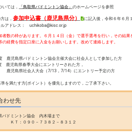
ついては，
「鳥取県バドミントン協会」
のホームページを参照
参加申込書（鹿児島県分）
の方は，
に記入後，令和６年６月
ドレス： uchikoba@kisc.or.jp
加者数の枠があります。６月１４日（金）で選手選考を行い，その結果
等の経費を指定口座に入金をお願いします。改めて連絡します。
年度 鹿児島県バドミントン協会主催大会に社会人として参
度 鹿児島県春季大会にエントリーされた方，
社会人大会（7/13，7/14）にエントリー予定の方
基準を満たす方(ポイント）を優先しますので，ご了承下さい。
合わせ先
県バドミントン協会 内木場まで
：０９０－７３８２－８３１２