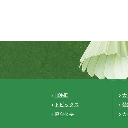
HOME
大
トピックス
登
協会概要
大