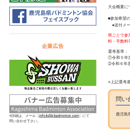
大会概要に
■参加希望
●送付メールア
県ごとで参
料・手数料
企業広告
選考基準：
①令和５
➁令和６年
鹿児島県
※上記選考
問い
鹿児島
※詳細は、メール（
info-k@k-badminton.com
）にて
ＫＴ
問い合わせ下さい。