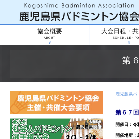
協会概要
大会日程・共
ABOUT
SCHEDULE・PO
第
鹿児島県バ
第６７回
開催日：令
開催場所：