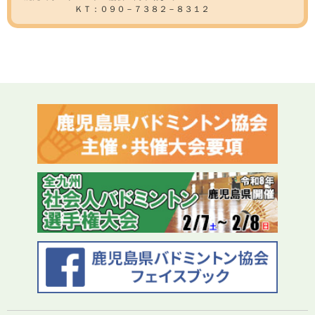
ＫＴ：０９０－７３８２－８３１２