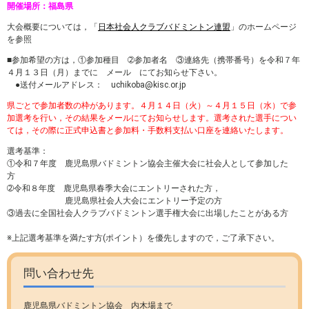
開催場所：福島県
大会概要については，「
日本社会人クラブバドミントン連盟
」のホームページ
を参照
■参加希望の方は，①参加種目 ➁参加者名 ③連絡先（携帯番号）を令和７年
４月１３日（月）までに メール にてお知らせ下さい。
●送付メールアドレス： uchikoba@kisc.or.jp
県ごとで参加者数の枠があります。４月１４日（火）～４月１５日（水）で参
加選考を行い，その結果をメールにてお知らせします。選考された選手につい
ては，その際に正式申込書と参加料・手数料支払い口座を連絡いたします。
選考基準：
①令和７年度 鹿児島県バドミントン協会主催大会に社会人として参加した
方
➁令和８年度 鹿児島県春季大会にエントリーされた方，
鹿児島県社会人大会にエントリー予定の方
③過去に全国社会人クラブバドミントン選手権大会に出場したことがある方
※上記選考基準を満たす方(ポイント）を優先しますので，ご了承下さい。
問い合わせ先
鹿児島県バドミントン協会 内木場まで