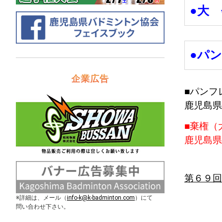
●大
●パ
企業広告
■パンフ
鹿児島県
■棄権（
鹿児島県
第６９回
※詳細は、メール（
info-k@k-badminton.com
）にて
問い合わせ下さい。