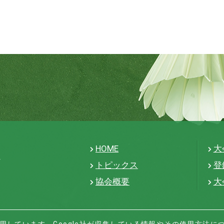
HOME
大
トピックス
登
協会概要
大
icsを利用しています。Google社が収集している情報やその使用方法に