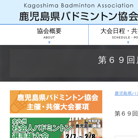
協会概要
大会日程・共
ABOUT
SCHEDULE・PO
第６９回
鹿児島県バ
第６９回
※