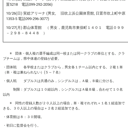
置5218 電話099-292-2056)
10/26(日) 実総アリーナ (男女, 旧吹上浜公園体育館, 日置市吹上町中原
1353-5 電話099-296-3077)
10/27(月) 郡山体育館 （ 男女，鹿児島市東俣町１４０１ 電話０９９
－２９８－８４４８ ）
※ 団体・個人複の選手編成は同一校または同一クラブの単位とする。クラ
ブチームは，県中体連の登録が必要。
・団体戦 各学校またはクラブから，男女各１チーム以内とする。２複１単
（単・複は兼ねられない）(５～７名）
・個人戦 ダブルスは共通のみ，シングルスは，Ａ級，Ｂ級に分ける。
制限：ダブルスは１０組以内，シングルスはＡ級Ｂ級，合わせて１０名
以内
※ 同性の登録人数が２０人以上の場合，単・複それぞれ＋１名１組追加で
きる。
３０人以上の場合は＋２名２組追加できる。
・体育館は８：３０開場。
・初日に監督会を行う。