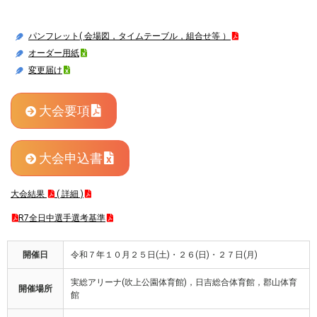
パンフレット( 会場図，タイムテーブル，組合せ等 ）
オーダー用紙
変更届け
大会要項
大会申込書
大会結果
( 詳細 )
R7全日中選手選考基準
開催日
令和７年１０月２５日(土)・２６(日)・２７日(月)
実総アリーナ(吹上公園体育館)，日吉総合体育館，郡山体育
開催場所
館