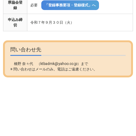
県協会登
必要
「登録事務要項・登録様式」へ
録
申込み締
令和７年９月３０日（火）
切
問い合わせ先
橋野 奈々代 （ktbadmk@yahoo.co.jp）まで
※ 問い合わせはメールのみ。電話はご遠慮ください。