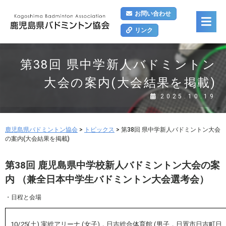
お問い合わせ
リンク
第38回 県中学新人バドミントン
大会の案内(大会結果を掲載)
2025.10.19
鹿児島県バドミントン協会
>
トピックス
>
第38回 県中学新人バドミントン大会
の案内(大会結果を掲載)
第38回 鹿児島県中学校新人バドミントン大会の案
内 （兼全日本中学生バドミントン大会選考会）
・日程と会場
10/25(土) 実総アリーナ (女子)，
日吉総合体育館 (男子，日置市日吉町日